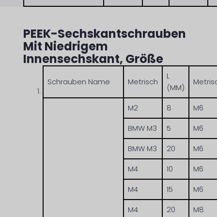
PEEK-Sechskantschrauben
Mit Niedrigem
Innensechskant, Größe
L
Schrauben Name
Metrisch
Metris
(MM)
M2
8
M6
BMW M3
5
M6
BMW M3
20
M6
M4
10
M6
M4
15
M6
M4
20
M8