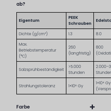
ab?
PEEK
Eigentum
Edelsta
Schrauben
Dichte (g/cm³)
1.3
8.0
Max.
260
800
Betriebstemperatur
(langfristig)
(Oxidat
(°C)
>5.000
2.000–3
Salzsprühbeständigkeit
Stunden
Stunde
1×10⁴ Gy
Strahlungstoleranz
1×10⁶ Gy
(Versp
Farbe