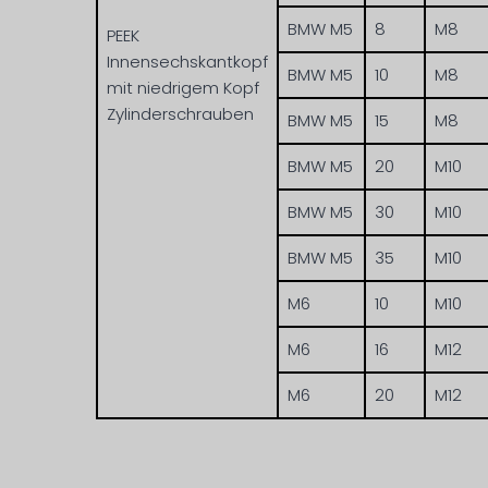
BMW M5
8
M8
PEEK
Innensechskantkopf
BMW M5
10
M8
mit niedrigem Kopf
Zylinderschrauben
BMW M5
15
M8
BMW M5
20
M10
BMW M5
30
M10
BMW M5
35
M10
M6
10
M10
M6
16
M12
M6
20
M12