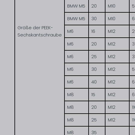
BMW M5
20
M10
5
BMW M5
30
M10
6
Größe der PEEK-
M6
16
M12
2
Sechskantschraube
M6
20
M12
3
M6
25
M12
3
M6
30
M12
5
M6
40
M12
6
M8
15
M12
6
M8
20
M12
1
M8
25
M12
1
M8
35