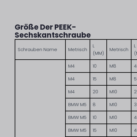
Größe Der PEEK-
Sechskantschraube
L
L
Schrauben Name
Metrisch
Metrisch
(MM)
(
M4
10
M8
4
M4
15
M8
5
M4
20
M10
2
BMW M5
8
M10
3
BMW M5
10
M10
4
BMW M5
15
M10
4