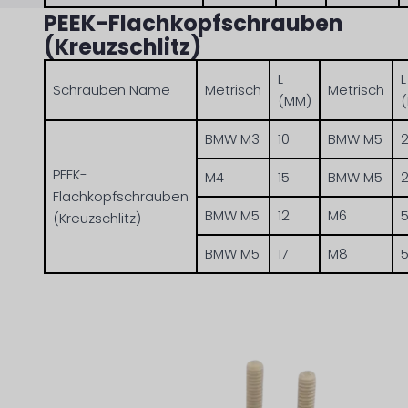
PEEK-Flachkopfschrauben
(Kreuzschlitz)
L
L
Schrauben Name
Metrisch
Metrisch
(MM)
BMW M3
10
BMW M5
PEEK-
M4
15
BMW M5
Flachkopfschrauben
BMW M5
12
M6
(Kreuzschlitz)
BMW M5
17
M8