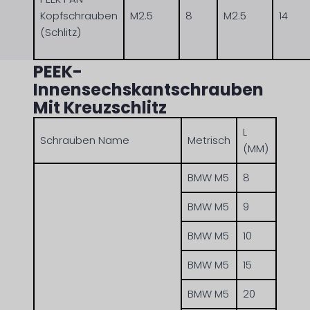
Kopfschrauben
M2.5
8
M2.5
14
(Schlitz)
PEEK-
Innensechskantschrauben
Mit Kreuzschlitz
L
Schrauben Name
Metrisch
(MM)
BMW M5
8
BMW M5
9
BMW M5
10
BMW M5
15
BMW M5
20