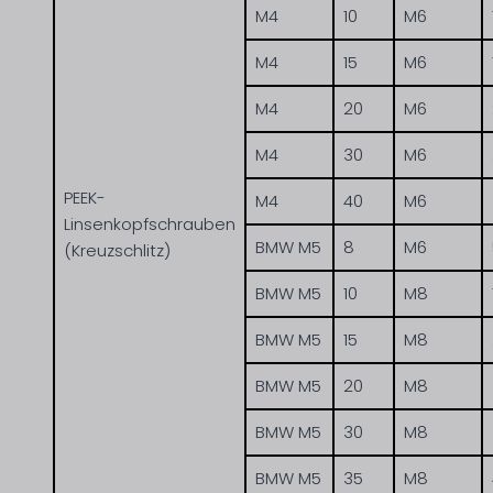
M4
10
M6
M4
15
M6
M4
20
M6
M4
30
M6
PEEK-
M4
40
M6
Linsenkopfschrauben
BMW M5
8
M6
(Kreuzschlitz)
BMW M5
10
M8
BMW M5
15
M8
BMW M5
20
M8
BMW M5
30
M8
BMW M5
35
M8