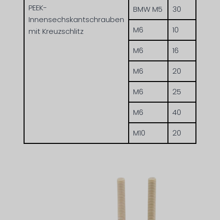
PEEK-
BMW M5
30
Innensechskantschrauben
M6
10
mit Kreuzschlitz
M6
16
M6
20
M6
25
M6
40
M10
20