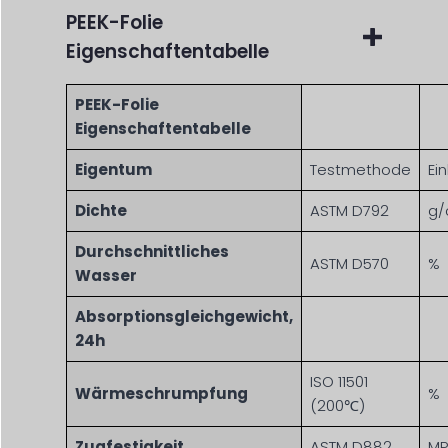
PEEK-Folie
Eigenschaftentabelle
PEEK-Folie
Eigenschaftentabelle
Eigentum
Testmethode
Ei
Dichte
ASTM D792
g/
Durchschnittliches
ASTM D570
%
Wasser
Absorptionsgleichgewicht,
24h
ISO 11501
Wärmeschrumpfung
%
(200℃)
Zugfestigkeit
ASTM D882
MP