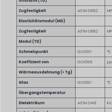
Ultimativ (TD)
Zugfestigkeit
ASTM D882
MP
Elastizitätsmodul (MD)
Zugfestigkeit
ASTM D882
MP
Modul (TD)
Schmelzpunkt
ISO11357
℃
Koeffizient von
ISO11359
pp
Wärmeausdehnung (< Tg)
Glas
ISO11357
℃
Übergangstemperatur
Dielektrikum
ASTM D149
K