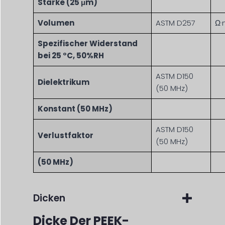
Stärke (25 μm)
Volumen
ASTM D257
Ω·
Spezifischer Widerstand
bei 25 °C, 50%RH
ASTM D150
Dielektrikum
(50 MHz)
Konstant (50 MHz)
ASTM D150
Verlustfaktor
(50 MHz)
(50 MHz)
Dicken
Dicke Der PEEK-