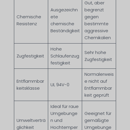
Gut, aber
Ausgezeichn
begrenzt
Chemische
ete
gegen
Resistenz
chemische
bestimmte
Beständigkeit
aggressive
Chemikalien
Hohe
Sehr hohe
Zugfestigkeit
Schlaufenzug
Zugfestigkeit
festigkeit
Normalerweis
Entflammbar
e nicht auf
UL 94V-0
keitsklasse
Entflammbar
keit geprüft
Ideal für raue
Umgebunge
Geeignet für
Umweltverträ
n und
gemäßigte
glichkeit
Hochtemper
Umgebunge