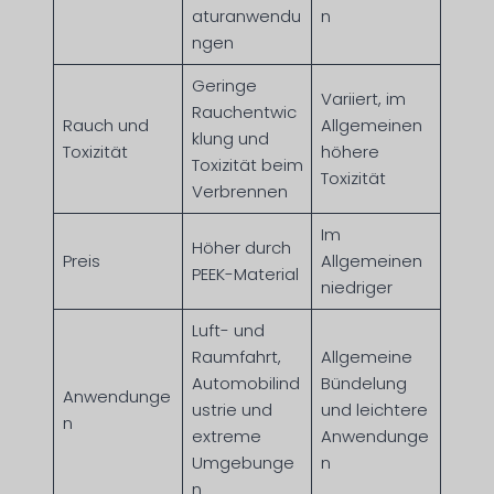
aturanwendu
n
ngen
Geringe
Variiert, im
Rauchentwic
Rauch und
Allgemeinen
klung und
Toxizität
höhere
Toxizität beim
Toxizität
Verbrennen
Im
Höher durch
Preis
Allgemeinen
PEEK-Material
niedriger
Luft- und
Raumfahrt,
Allgemeine
Automobilind
Bündelung
Anwendunge
ustrie und
und leichtere
n
extreme
Anwendunge
Umgebunge
n
n