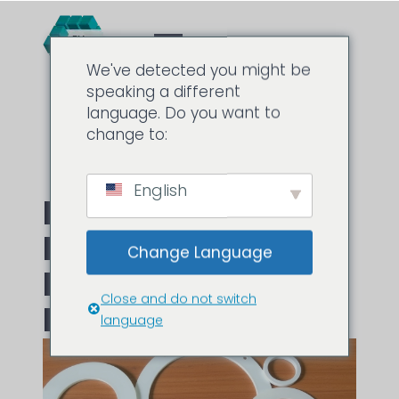
We've detected you might be
speaking a different
language. Do you want to
change to:
English
Matériau Du Joint
PTFE : Choisissez
Change Language
Le Joint Et Le Joint
Close and do not switch
PTFE Adaptés
language