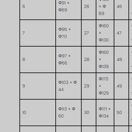
Φ91 ×
6
26
× Φ
46
Φ69
89
Φ160
Φ95 ×
7
27
×
47
Φ70
Φ130
Φ160
Φ97 ×
8
28
×
48
Φ66
Φ139
Φ170
Φ103 × Φ
9
29
×
49
44
Φ129
Φ113 × Φ
Φ171 ×
10
30
50
60
Φ134