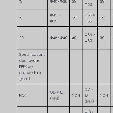
18
Φ45×Φ30
38
58
Φ50
Φ45 ×
Φ65 ×
19
39
59
Φ35
Φ55
Φ65 ×
20
Φ45×Φ40
40
60
Φ60
Spécifications
des tuyaux
PEEK de
grande taille
(mm)
OD ×
OD × ID
NON
NON
ID
NON
(MM)
(MM)
Φ135