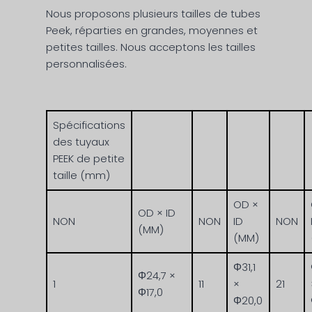
Nous proposons plusieurs tailles de tubes
Peek, réparties en grandes, moyennes et
petites tailles. Nous acceptons les tailles
personnalisées.
Spécifications
des tuyaux
PEEK de petite
taille (mm)
OD ×
OD × ID
NON
NON
ID
NON
(MM)
(MM)
Φ31,1
Φ24,7 ×
1
11
×
21
Φ17,0
Φ20,0