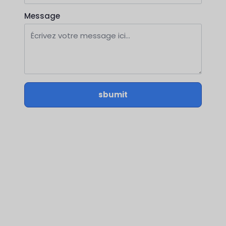
Message
sbumit