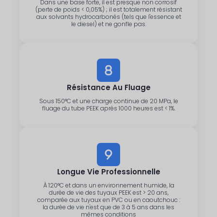
Dans une base forte, il est presque non corrosif
(perte de poids < 0,05%) ; il est totalement résistant
aux solvants hydrocarbonés (tels que l'essence et
le diesel) et ne gonfle pas.
Résistance Au Fluage
Sous 150°C et une charge continue de 20 MPa, le
fluage du tube PEEK après 1000 heures est < 1%.
Longue Vie Professionnelle
À 120°C et dans un environnement humide, la
durée de vie des tuyaux PEEK est > 20 ans,
comparée aux tuyaux en PVC ou en caoutchouc :
la durée de vie n'est que de 3 à 5 ans dans les
mêmes conditions