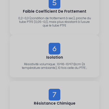
Faible Coefficient De Frottement
0,2–0,3 (condition de frottement à sec), proche du
tube PTFE (0,05–0,1), mais plus résistant à l'usure
que le tube PTFE
Isolation
Résistivité volumique : 10^16–10^17 Ω·cm (à
température ambiante), 10 fois celle du PTFE ;
Résistance Chimique