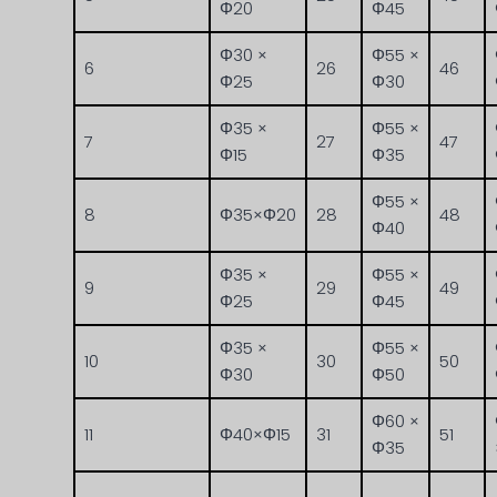
Φ20
Φ45
Φ30 ×
Φ55 ×
6
26
46
Φ25
Φ30
Φ35 ×
Φ55 ×
7
27
47
Φ15
Φ35
Φ55 ×
8
Φ35×Φ20
28
48
Φ40
Φ35 ×
Φ55 ×
9
29
49
Φ25
Φ45
Φ35 ×
Φ55 ×
10
30
50
Φ30
Φ50
Φ60 ×
11
Φ40×Φ15
31
51
Φ35