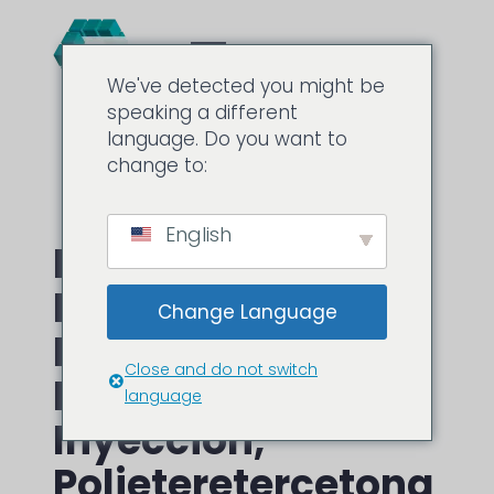
We've detected you might be
speaking a different
language. Do you want to
change to:
English
Plástico PEEK:
Piezas
Change Language
Mecanizadas,
Close and do not switch
Moldeo Por
language
Inyección,
Polieteretercetona