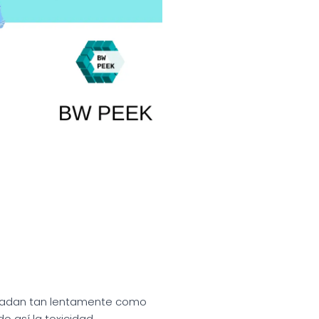
gradan tan lentamente como
o así la toxicidad,