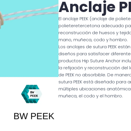
Anclaje P
El anclaje PEEK (anclaje de polie
polieteretercetona adecuado para
reconstrucción de huesos y tejidos
mano, muñeca, codo y hombro.
Los anclajes de sutura PEEK está
diseños para satisfacer diferente
productos Hip Suture Anchor incl
la refijación y reconstrucción de
de PEEK no absorbible. De manera 
sutura PEEK está diseñado para a
múltiples ubicaciones anatómicas, 
muñeca, el codo y el hombro.