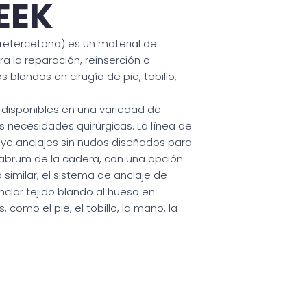
EEK
teretercetona) es un material de
 la reparación, reinserción o
 blandos en cirugía de pie, tobillo,
n disponibles en una variedad de
s necesidades quirúrgicas. La línea de
uye anclajes sin nudos diseñados para
l labrum de la cadera, con una opción
similar, el sistema de anclaje de
nclar tejido blando al hueso en
como el pie, el tobillo, la mano, la