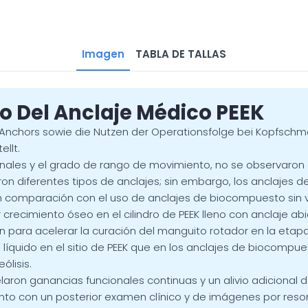
Imagen
TABLA DE TALLAS
o Del Anclaje Médico PEEK
e Anchors sowie die Nutzen der Operationsfolge bei Kopfsch
llt.
nales y el grado de rango de movimiento, no se observaron d
ron diferentes tipos de anclajes; sin embargo, los anclajes 
en comparación con el uso de anclajes de biocompuesto sin v
recimiento óseo en el cilindro de PEEK lleno con anclaje abi
ón para acelerar la curación del manguito rotador en la etapa i
íquido en el sitio de PEEK que en los anclajes de biocompue
ólisis.
elaron ganancias funcionales continuas y un alivio adicional 
ento con un posterior examen clínico y de imágenes por res