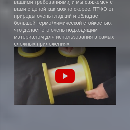
вашими требованиями, и мы свяжемся с
вами с ценой как можно скорее. ПТФЭ от
природы очень гладкий и обладает
большой термо/химической стойкостью,
что делает его очень подходящим
материалом для использования в самых
сложных приложениях.
Play