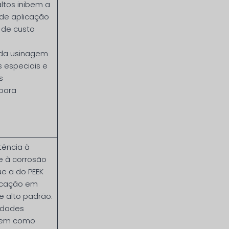
ltos inibem a
 de aplicação
 de custo
 da usinagem
s especiais e
s
para
tência à
e à corrosão
e a do PEEK
licação em
e alto padrão.
edades
bem como