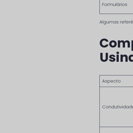
Formulários
Algumas referê
Comp
Usin
Aspecto
Condutividad