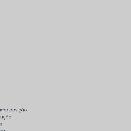
 uma posição
odução
s
uma