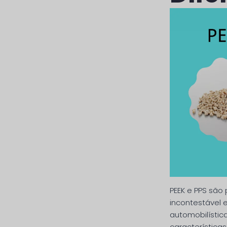
PEEK e PPS sã
incontestável 
automobilística
característica