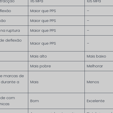
 tracção
115 MPa
105 MPa
flexão
Maior que PPS
–
xão
Maior que PPS
–
na ruptura
Maior que PPS
–
de deflexão
Maior que PPS
–
Mais alto
Mais baixo
Mais pobre
Melhorar
 e marcas de
durante a
Mais
Menos
ade com
Bom
Excelente
nicas