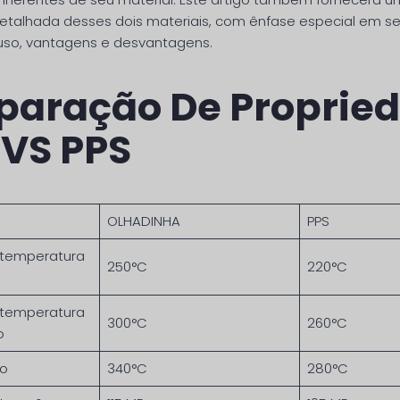
talhada desses dois materiais, com ênfase especial em s
so, vantagens e desvantagens.
aração De Proprie
 VS PPS
OLHADINHA
PPS
 temperatura
250°C
220°C
 temperatura
300°C
260°C
o
ão
340°C
280°C