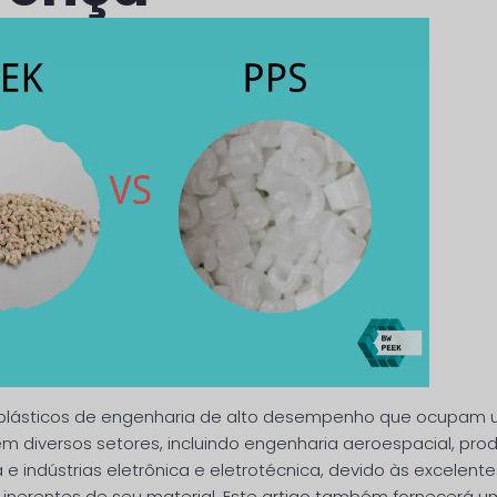
o plásticos de engenharia de alto desempenho que ocupam
em diversos setores, incluindo engenharia aeroespacial, pr
 e indústrias eletrônica e eletrotécnica, devido às excelente
s inerentes de seu material. Este artigo também fornecerá 