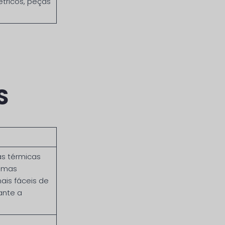
létricos, peças
S
as térmicas
 mas
ais fáceis de
ante a