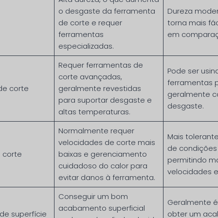
o desgaste da ferramenta
Dureza moder
de corte e requer
torna mais fác
ferramentas
em comparaçã
especializadas.
Requer ferramentas de
Pode ser usi
corte avançadas,
ferramentas 
de corte
geralmente revestidas
geralmente 
para suportar desgaste e
desgaste.
altas temperaturas.
Normalmente requer
Mais toleran
velocidades de corte mais
de condições 
 corte
baixas e gerenciamento
permitindo m
cuidadoso do calor para
velocidades e
evitar danos à ferramenta.
Conseguir um bom
Geralmente é 
acabamento superficial
e superfície
obter um ac