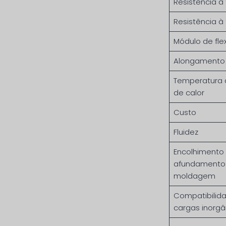
Resistência à
Resistência à 
Módulo de fle
Alongamento 
Temperatura 
de calor
Custo
Fluidez
Encolhimento
afundamento 
moldagem
Compatibilid
cargas inorgâ