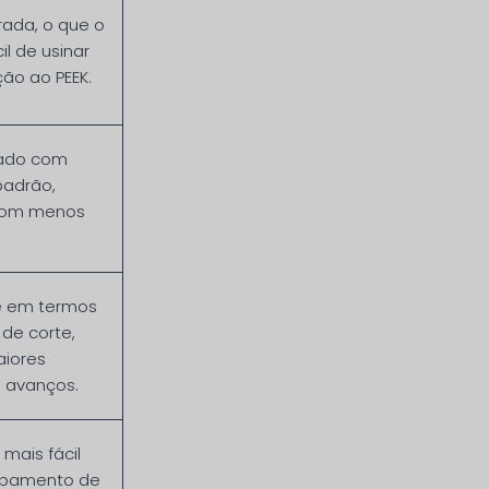
ada, o que o
il de usinar
o ao PEEK.
nado com
padrão,
com menos
te em termos
de corte,
aiores
 avanços.
mais fácil
abamento de