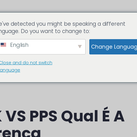
've detected you might be speaking a different
ls.com
nguage. Do you want to change to:
English
Change Langua
OS PEEK
ESPIAR PEÇAS
Sobre nós
Close and do not switch
language
 VS PPS Qual É A
rença