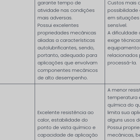
garante tempo de
Custos mais a
atividade nas condições
possibilidade
mais adversas.
em situações
Possui excelentes
sensível.
propriedades mecânicas
A dificuldade
aliadas a características
exige técnica
autolubrificantes, sendo,
equipamento
portanto, adequado para
relacionados 
aplicações que envolvam
processá-la.
componentes mecânicos
de alto desempenho.
A menor resis
temperatura 
química do qu
Excelente resistência ao
limita sua ap
calor, estabilidade do
alguns usos d
ponto de vista químico e
Possui propri
capacidade de aplicação
mecânicas, 