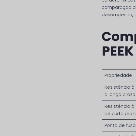
comparação de
desempenho, u
Comp
PEEK
Propriedade
Resistência à
a longo prazo
Resistência à
de curto praz
Ponto de fus