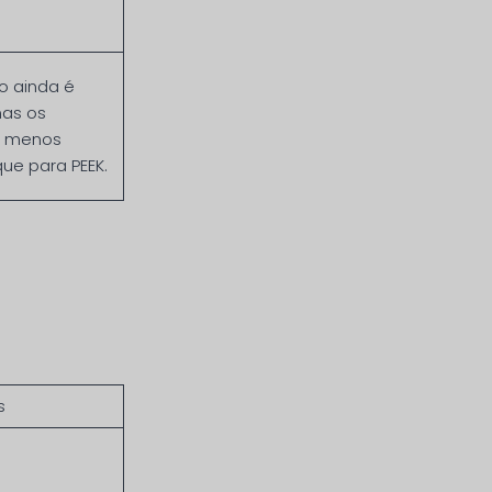
o ainda é
mas os
o menos
que para PEEK.
s