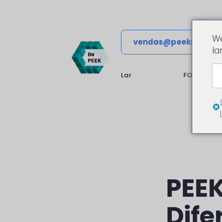
We
vendas@peekmateria
la
Lar
FORMULÁRI
PEEK
Dife