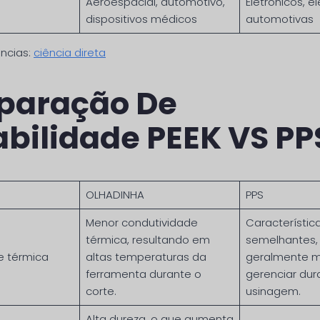
Aeroespacial, automotivo,
Eletrônicos, e
dispositivos médicos
automotivas
ncias:
ciência direta
aração De
abilidade PEEK VS PP
OLHADINHA
PPS
Menor condutividade
Característic
térmica, resultando em
semelhantes,
e térmica
altas temperaturas da
geralmente m
ferramenta durante o
gerenciar dur
corte.
usinagem.
Alta dureza, o que aumenta