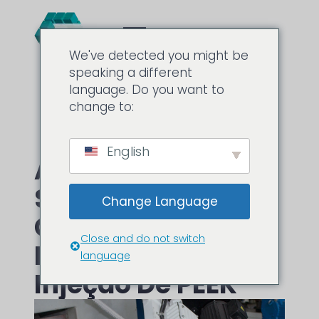
We've detected you might be
speaking a different
language. Do you want to
change to:
English
Alguns Fatores A
Serem
Change Language
Considerados Na
Close and do not switch
Moldagem Por
language
Injeção De PEEK