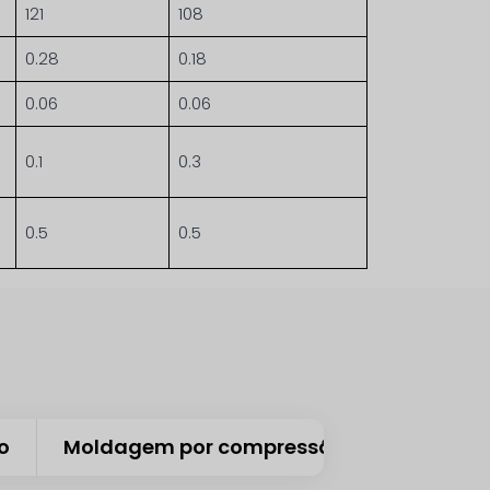
121
108
0.28
0.18
0.06
0.06
0.1
0.3
0.5
0.5
o
Moldagem por compressão