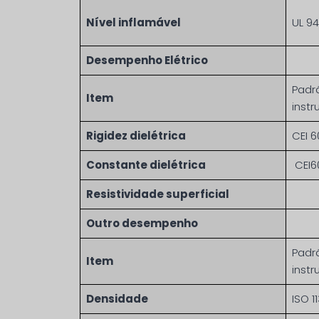
Nível inflamável
UL 94
Desempenho Elétrico
Padr
Item
inst
Rigidez dielétrica
CEI 6
Constante dielétrica
CEI6
Resistividade superficial
Outro desempenho
Padr
Item
inst
Densidade
ISO 1