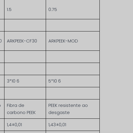
1.5
0.75
0
ARKPEEK-CF30
ARKPEEK-MOD
3*10 6
5*10 6
o
Fibra de
PEEK resistente ao
carbono PEEK
desgaste
1,4±0,01
1,43±0,01