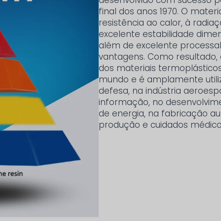
desenvolvido com sucesso pe
final dos anos 1970. O materia
resistência ao calor, à radia
excelente estabilidade dimen
além de excelente processab
vantagens. Como resultado,
dos materiais termoplástic
mundo e é amplamente utiliza
defesa, na indústria aeroespa
informação, no desenvolvime
de energia, na fabricação a
produção e cuidados médicos