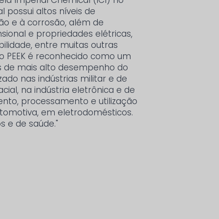
la Imperial Chemical (ICI) no
l possui altos níveis de
ção e à corrosão, além de
sional e propriedades elétricas,
ilidade, entre muitas outras
 o PEEK é reconhecido como um
os de mais alto desempenho do
do nas indústrias militar e de
cial, na indústria eletrônica e de
nto, processamento e utilização
utomotiva, em eletrodomésticos.
 e de saúde."