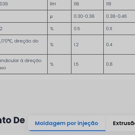
2039
RH
118
119
μ
0.30-0.38
0.38-0.46
62
%
0.5
0.11
170℃, direção do
%
1.2
0.4
endicular à direção
%
1.5
0.8
uxo
to De
Moldagem por injeção
Extrusã