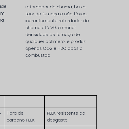
ade
retardador de chama, baixo
 em
teor de fumaça e não tóxico;
ma
inerentemente retardador de
chama até V0, a menor
densidade de fumaça de
qualquer polímero, e produz
apenas CO2 e H2O após a
combustão.
o
Fibra de
PEEK resistente ao
carbono PEEK
desgaste