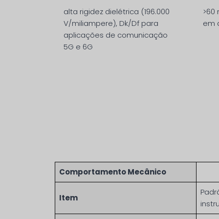
alta rigidez dielétrica (196.000
>60 
V/miliampere), Dk/Df para
em a
aplicações de comunicação
5G e 6G
Comportamento Mecânico
Padr
Item
inst