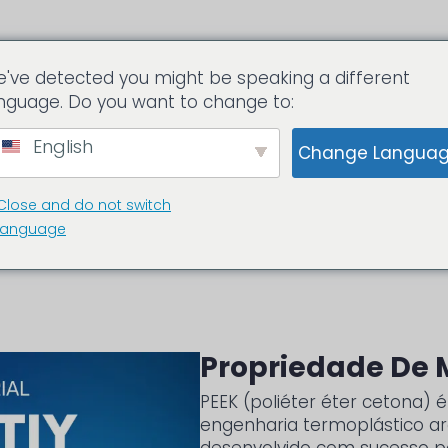
've detected you might be speaking a different
ls.com
nguage. Do you want to change to:
English
Change Langua
OS PEEK
ESPIAR PEÇAS
Sobre nós
Close and do not switch
language
Propriedade De 
PEEK (poliéter éter cetona) 
engenharia termoplástico aro