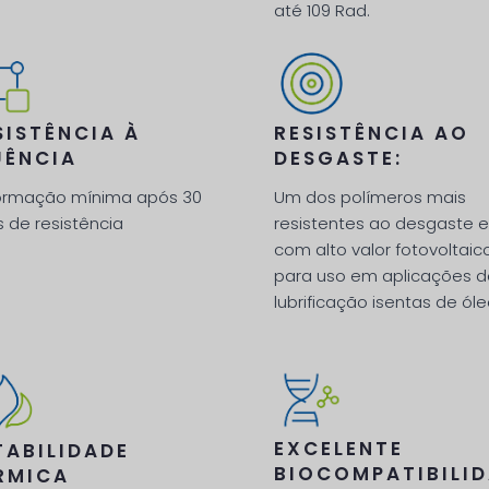
até 109 Rad.
SISTÊNCIA À
RESISTÊNCIA AO
UÊNCIA
DESGASTE:
ormação mínima após 30
Um dos polímeros mais
 de resistência
resistentes ao desgaste 
com alto valor fotovoltaic
para uso em aplicações 
lubrificação isentas de ól
EXCELENTE
TABILIDADE
BIOCOMPATIBILI
RMICA