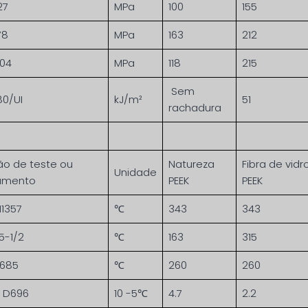
27
MPa
100
155
78
MPa
163
212
604
MPa
118
215
Sem
80/UI
kJ/m²
51
rachadura
ão de teste ou
Natureza
Fibra de vidr
Unidade
rumento
PEEK
PEEK
11357
℃
343
343
5-1/2
℃
163
315
4685
℃
260
260
 D696
10 -5℃
4.7
2.2