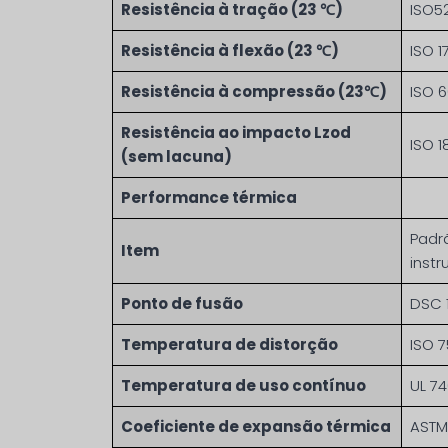
Resistência à tração (23 ℃)
ISO5
Resistência à flexão (23 ℃)
ISO 1
Resistência à compressão (23℃)
ISO 
Resistência ao impacto Lzod
ISO 1
(sem lacuna)
Performance térmica
Padr
Item
inst
Ponto de fusão
DSC 
Temperatura de distorção
ISO 7
Temperatura de uso contínuo
UL 7
Coeficiente de expansão térmica
ASTM