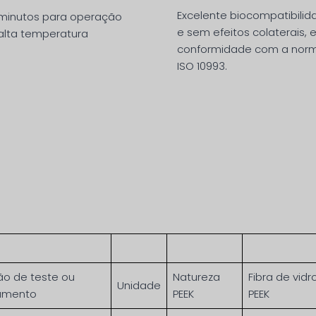
Excelente biocompatibilid
minutos para operação
e sem efeitos colaterais,
lta temperatura
conformidade com a nor
ISO 10993.
ão de teste ou
Natureza
Fibra de vidr
Unidade
rumento
PEEK
PEEK