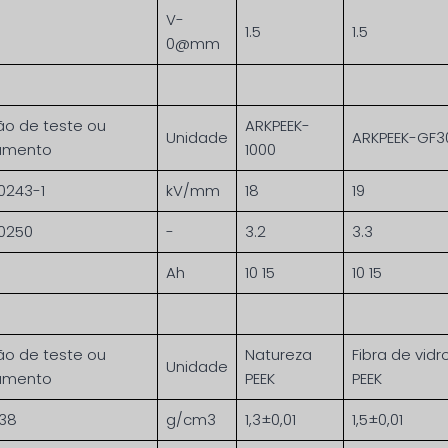
V-
1.5
1.5
0@mm
ão de teste ou
ARKPEEK-
Unidade
ARKPEEK-GF3
rumento
1000
0243-1
kV/mm
18
19
0250
-
3.2
3.3
Ah
10 15
10 15
ão de teste ou
Natureza
Fibra de vidr
Unidade
rumento
PEEK
PEEK
138
g/cm3
1,3±0,01
1,5±0,01