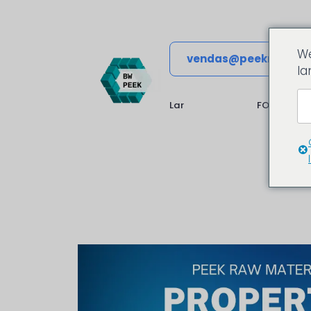
We
vendas@peekmateria
la
Lar
FORMULÁRI