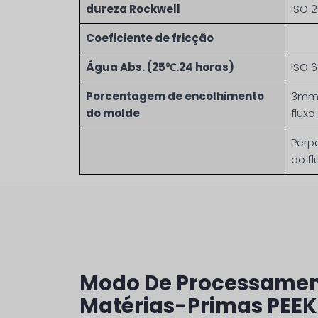
dureza Rockwell
ISO 
Coeficiente de fricção
Água Abs. (25℃.24 horas)
ISO 
Porcentagem de encolhimento
3mm,
do molde
fluxo
Perp
do fl
Modo De Processamen
Matérias-Primas PEEK