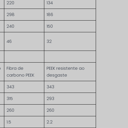
220
134
298
186
240
150
46
32
o
Fibra de
PEEK resistente ao
carbono PEEK
desgaste
343
343
315
293
260
260
1.5
2.2