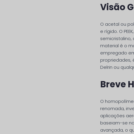
Visão G
O acetal ou pol
e rígido. O PEE
semicristalino,
material é o m
empregado em u
propriedades, 
Delrin ou qualq
Breve H
O homopolímero
renomada, inve
aplicações aero
baseiam-se nas
avançada, o qu