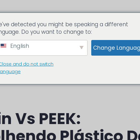
've detected you might be speaking a different
ls.com
nguage. Do you want to change to:
English
Change Langua
OS PEEK
ESPIAR PEÇAS
Sobre nós
Close and do not switch
language
in Vs PEEK:
lhendo Plástico D