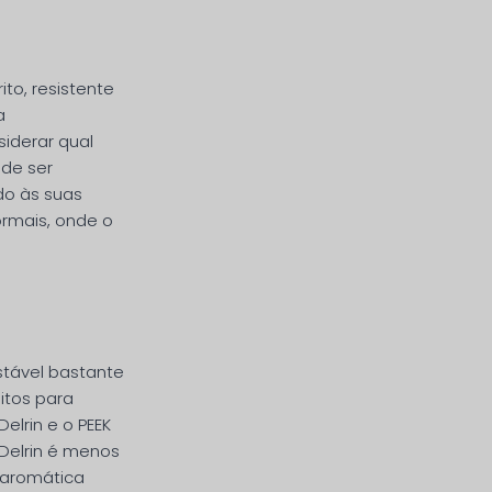
ito, resistente
a
siderar qual
ode ser
do às suas
ormais, onde o
stável bastante
itos para
elrin e o PEEK
Delrin é menos
a aromática