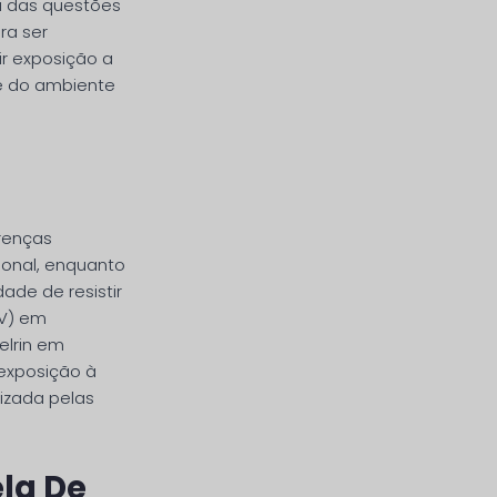
a das questões
ra ser
r exposição a
e do ambiente
renças
sional, enquanto
ade de resistir
UV) em
elrin em
 exposição à
rizada pelas
la De