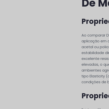
De M
Propri
Ao comparar De
aplicação em d
acetal ou poli
estabilidade di
excelente resi
elevadas, o qu
ambientes agre
tipo Elasticit
condições de ba
Propri