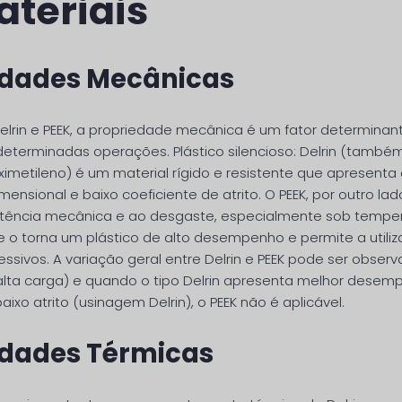
ateriais
edades Mecânicas
lrin e PEEK, a propriedade mecânica é um fator determinan
eterminadas operações. Plástico silencioso: Delrin (tam
oximetileno) é um material rígido e resistente que apresenta
mensional e baixo coeficiente de atrito. O PEEK, por outro l
stência mecânica e ao desgaste, especialmente sob tempe
e o torna um plástico de alto desempenho e permite a util
ssivos. A variação geral entre Delrin e PEEK pode ser obse
y (alta carga) e quando o tipo Delrin apresenta melhor dese
ixo atrito (usinagem Delrin), o PEEK não é aplicável.
edades Térmicas