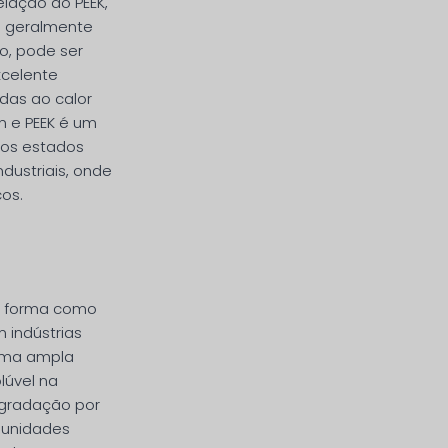
lação ao PEEK,
n geralmente
o, pode ser
xcelente
das ao calor
n e PEEK é um
tos estados
dustriais, onde
cos.
 a forma como
 indústrias
 uma ampla
lúvel na
egradação por
s unidades