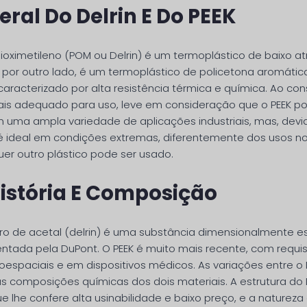
eral Do Delrin E Do PEEK
ioximetileno (POM ou Delrin) é um termoplástico de baixo atr
K, por outro lado, é um termoplástico de policetona aromátic
 caracterizado por alta resistência térmica e química. Ao con
ais adequado para uso, leve em consideração que o PEEK p
ma ampla variedade de aplicações industriais, mas, devi
é ideal em condições extremas, diferentemente dos usos n
uer outro plástico pode ser usado.
istória E Composição
 de acetal (delrin) é uma substância dimensionalmente e
ntada pela DuPont. O PEEK é muito mais recente, com requis
espaciais e em dispositivos médicos. As variações entre o D
 composições químicas dos dois materiais. A estrutura do 
e lhe confere alta usinabilidade e baixo preço, e a naturez