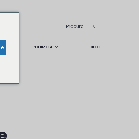
Procurar:
ge
POLIIMIDA
BLOG
e