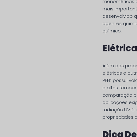
monoméricas da
mais important
desenvolvido q
agentes químic
químico.
Elétrica
Além das prop
elétricas e out
PEEK possui val
a altas tempera
comparação com
aplicações exi
radiação UV é i
propriedades de
Dica D