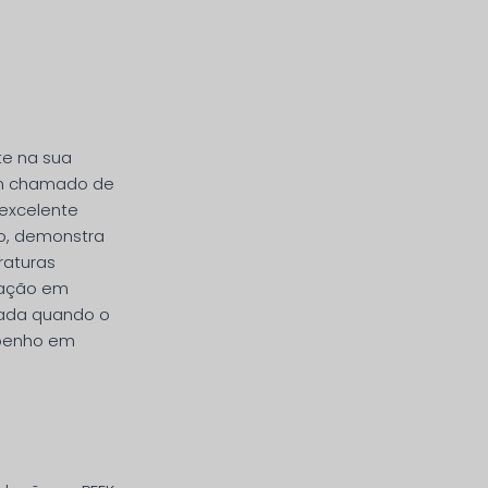
te na sua
bém chamado de
 excelente
ado, demonstra
raturas
ização em
rvada quando o
mpenho em