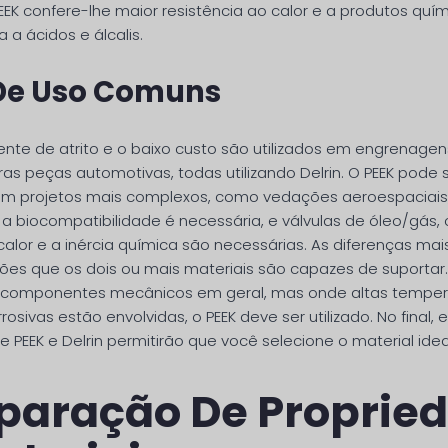
EK confere-lhe maior resistência ao calor e a produtos quími
a a ácidos e álcalis.
De Uso Comuns
iente de atrito e o baixo custo são utilizados em engrenagen
ras peças automotivas, todas utilizando Delrin. O PEEK pode 
m projetos mais complexos, como vedações aeroespaciais,
a biocompatibilidade é necessária, e válvulas de óleo/gás,
calor e a inércia química são necessárias. As diferenças ma
ões que os dois ou mais materiais são capazes de suportar. 
componentes mecânicos em geral, mas onde altas temper
osivas estão envolvidas, o PEEK deve ser utilizado. No final, 
e PEEK e Delrin permitirão que você selecione o material idea
aração De Proprie