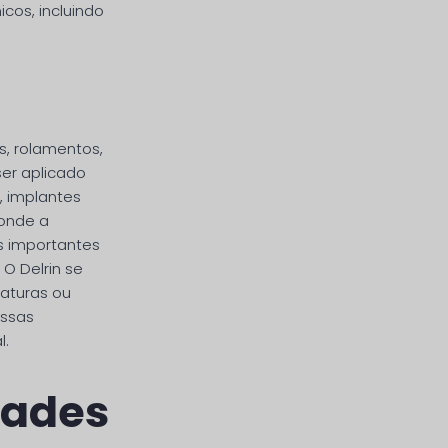
cos, incluindo
s, rolamentos,
ser aplicado
 implantes
 onde a
is importantes
O Delrin se
aturas ou
essas
l.
dades