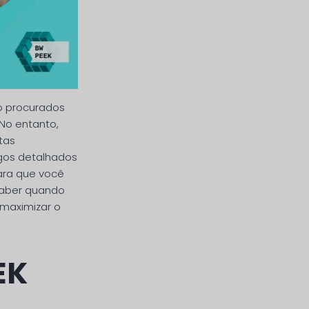
o procurados
No entanto,
tas
gos detalhados
para que você
 saber quando
 maximizar o
EK