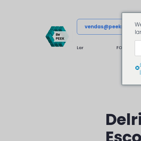
We
vendas@peekmateria
la
Lar
FORMULÁRI
Delr
Esco