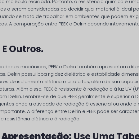
 molécula reciclada. Portanto, a resistência química é um
es a serem consideradas ao decidir qual material é ideal pa
uando se trata de trabalhar em ambientes que podem exigi
os. A comparação entre PEEK e Delrin depende inteirament
 E Outros.
riedades mecânicas, PEEK e Delrin também apresentam dife
ras. Delrin possui boa rigidez dielétrica e estabilidade dimen
ores de isolamento elétrico muito altos, além de sua capacid
turas. Além disso, PEEK é resistente à radiação e à luz UV (
 Delrin. Lembre-se de que PEEK geralmente é superior a D
gentes onde a atividade de radiação é essencial ou onde a
mportante. A diferença entre Delrin e PEEK pode ser caracte
 resistência elétrica e à radiação.
e Apresentação:
Use Uma Tabe