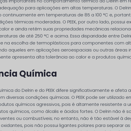
nças importantes no comportamento térmico do Delrin em re
adequação para aplicações em altas temperaturas. O Delri
 continuamente em temperaturas de 85 a 100 °C e, portant
ções térmicas moderadas. O PEEK, por outro lado, possui e
 calor e ainda retém suas propriedades mecânicas relaciona
raturas de até 250 °C e acima. Essa disparidade entre Delri
te na escolha de termoplásticos para componentes com al
uindo aqueles em aplicações aeroespaciais ou outras áreas in
mente apresenta alta tolerância ao calor e a produtos quími
ência Química
uímica do Delrin e do PEEK difere significativamente e afeta
em diversas condições químicas. O PEEK pode ser utilizado em
rodutos químicos agressivos, pois é altamente resistente a
os químicos, como álcalis e ácidos fortes. O Delrin não é so
lventes ou combustíveis; no entanto, não é tão estável à d
 oxidantes, pois não possui ligantes polares para separar a