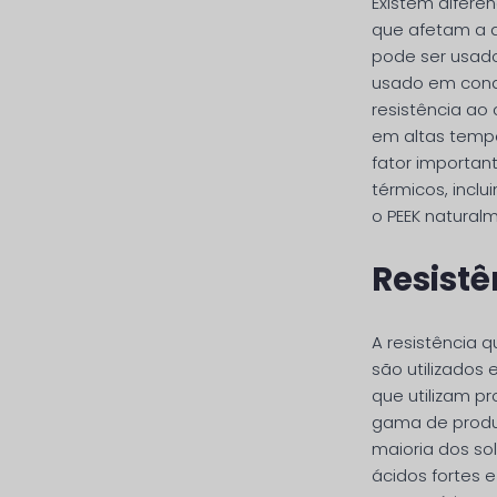
Existem difere
que afetam a 
pode ser usado
usado em condi
resistência ao
em altas tempe
fator importan
térmicos, incl
o PEEK natural
Resist
A resistência q
são utilizados 
que utilizam p
gama de produt
maioria dos so
ácidos fortes e