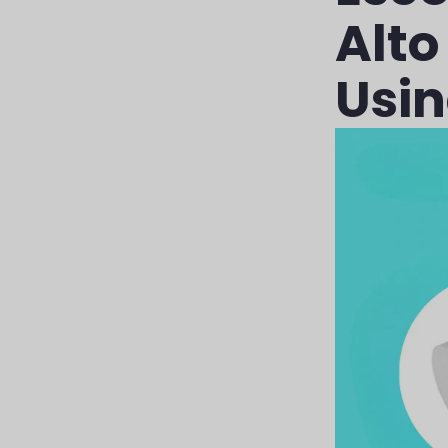
Alt
Usi