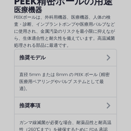
PEEK精密ボールの用途
医療機器
PEEKボールは、外科用機器、医療機器、人体の検
査・診断、インプラントポンプや医療用バルブなど
に使用され、金属汚染のリスクを最小限に抑えなが
ら、生体適合性と耐久性を備えています。高温滅菌
処理される部品に最適です。
推奨モデル
直径 5mm または 8mm の PEEK ボール (精密
医療用ベアリングやバルブ ステムとして最
適)。
推奨事項
ガンマ線滅菌が必要な場合、耐薬品性と耐高温
性（260℃まで）を確保するために FDA 承認