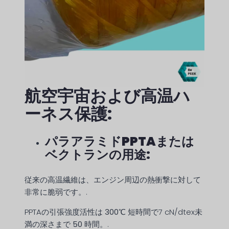
航空宇宙および高温ハ
ーネス保護:
パラアラミドPPTAまたは
ベクトランの用途:
従来の高温繊維は、エンジン周辺の熱衝撃に対して
非常に脆弱です。.
PPTAの引張強度活性は
300℃
短時間で7 cN/dtex未
満の深さまで
50
時間。.