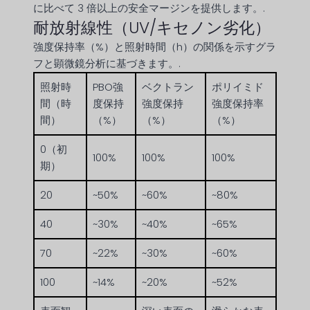
に比べて 3 倍以上の安全マージンを提供します。.
耐放射線性（UV/キセノン劣化）
強度保持率（%）と照射時間（h）の関係を示すグラ
フと顕微鏡分析に基づきます。.
照射時
PBO強
ベクトラン
ポリイミド
間（時
度保持
強度保持
強度保持率
間）
（%）
（%）
（%）
0（初
100%
100%
100%
期）
20
~50%
~60%
~80%
40
~30%
~40%
~65%
70
~22%
~30%
~60%
100
~14%
~20%
~52%