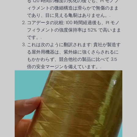
る 120 時間の極度の劣化の後でも、PI モノフ
ィラメントの微細構造は滑らかで無傷のまま
であり、目に見える亀裂はありません。.
コアデータの比較:
100 時間経過後も、PI モノ
フィラメントの強度保持率は 52% で高いまま
です。.
これは次のように翻訳されます:
貴社が製造す
る屋外用機器は、紫外線に強くさらされるに
もかかわらず、競合他社の製品に比べて 3.5
倍の安全マージンを備えています。.