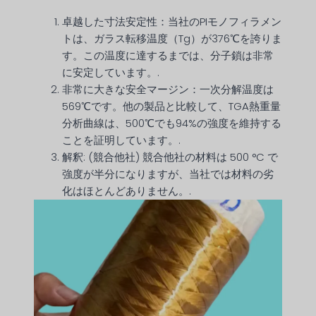
卓越した寸法安定性：当社のPIモノフィラメン
トは、ガラス転移温度（Tg）が376℃を誇りま
す。この温度に達するまでは、分子鎖は非常
に安定しています。.
非常に大きな安全マージン：一次分解温度は
569℃です。他の製品と比較して、TGA熱重量
分析曲線は、500℃でも94%の強度を維持する
ことを証明しています。.
解釈: (競合他社) 競合他社の材料は 500 °C で
強度が半分になりますが、当社では材料の劣
化はほとんどありません。.