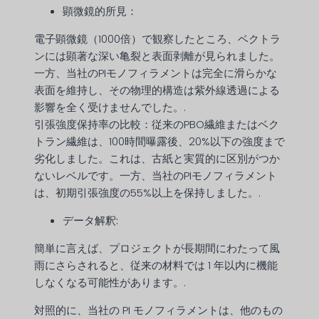
顕微鏡的所見：
電子顕微鏡（1000倍）で観察したところ、ベクトラ
ンには顕著な深い亀裂と表面剥離が見られました。
一方、当社のPIモノフィラメントは完全に滑らかな
表面を維持し、その物理的構造は紫外線透過による
影響を全く受けませんでした。.
引張強度保持率の比較：従来のPBO繊維またはベク
トラン繊維は、100時間曝露後、20%以下の強度まで
劣化しました。これは、古紙と実質的に区別がつか
ないレベルです。一方、当社のPIモノフィラメント
は、初期引張強度の55%以上を保持しました。.
データ解釈:
簡単に言えば、プロジェクトが長期間にわたって風
雨にさらされると、従来の材料では 1 年以内に機能
しなくなる可能性があります。.
対照的に、当社の PI モノフィラメントは、他のもの