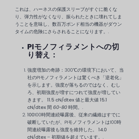
これは、ハーネスの保護スリーブがすぐに脆くな
り、弾力性がなくなり、振られたときに壊れてしま
うことを意味し、数百万ポンド相当の機器がダウン
タイムの危険にさらされることになります。.
PIモノフィラメントへの切
り替え：
強度増加の奇跡：300℃の環境下において、当
社のPIモノフィラメントは驚くべき「逆老化」
を示します。強度が落ちるのではなく、むし
ろ、初期強度が増すにつれて強度が増してい
きます。
11.5 cN/dtex
値と最大値
15.1
cN/dtex
間
60-80
時間。.
100
100時間連続曝露後、従来の繊維はすでに
破断していたが、PIモノフィラメントは100時
間連続曝露後も強度を維持した。
14.0
cN/dtex
– 初期値を超えています。.