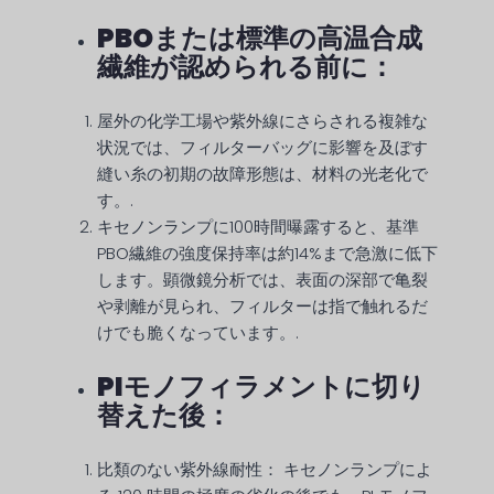
PBOまたは標準の高温合成
繊維が認められる前に：
屋外の化学工場や紫外線にさらされる複雑な
状況では、フィルターバッグに影響を及ぼす
縫い糸の初期の故障形態は、材料の光老化で
す。.
キセノンランプに100時間曝露すると、基準
PBO繊維の強度保持率は約14%まで急激に低下
します。顕微鏡分析では、表面の深部で亀裂
や剥離が見られ、フィルターは指で触れるだ
けでも脆くなっています。.
PIモノフィラメントに切り
替えた後：
比類のない紫外線耐性：
キセノンランプによ