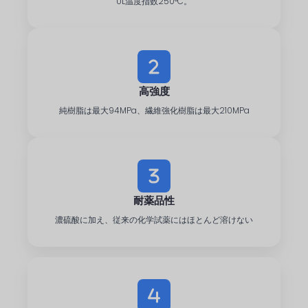
UL温度指数250°C。
高強度
純樹脂は最大94MPa、繊維強化樹脂は最大210MPa
耐薬品性
濃硫酸に加え、従来の化学試薬にはほとんど溶けない