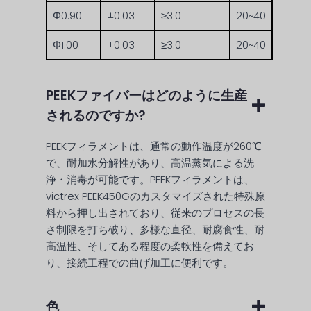
Φ0.90
±0.03
≥3.0
20~40
Φ1.00
±0.03
≥3.0
20~40
PEEKファイバーはどのように生産
されるのですか?
PEEKフィラメントは、通常の動作温度が260℃
で、耐加水分解性があり、高温蒸気による洗
浄・消毒が可能です。PEEKフィラメントは、
victrex PEEK450Gのカスタマイズされた特殊原
料から押し出されており、従来のプロセスの長
さ制限を打ち破り、多様な直径、耐腐食性、耐
高温性、そしてある程度の柔軟性を備えてお
り、接続工程での曲げ加工に便利です。
色