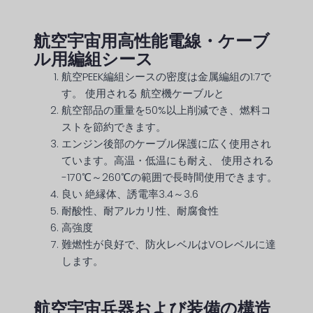
航空宇宙用高性能電線・ケーブ
ル用編組シース
航空PEEK編組シースの密度は金属編組の1:7で
す。
使用される
航空機ケーブルと
航空部品の重量を50%以上削減でき、燃料コ
ストを節約できます。
エンジン後部のケーブル保護に広く使用され
ています。高温・低温にも耐え、
使用される
-170℃～260℃の範囲で長時間使用できます。
良い
絶縁体、誘電率3.4～3.6
耐酸性、耐アルカリ性、耐腐食性
高強度
難燃性が良好で、防火レベルはVOレベルに達
します。
航空宇宙兵器および装備の構造