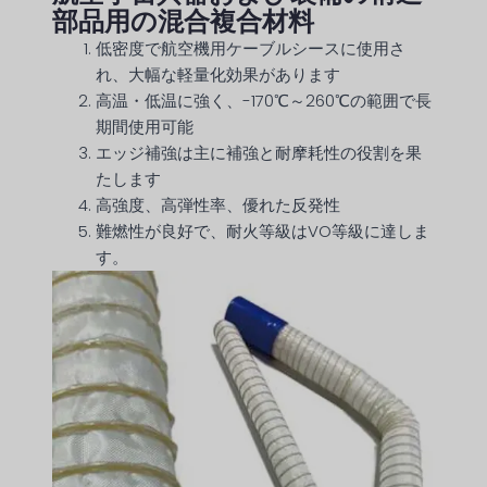
部品用の混合複合材料
低密度で航空機用ケーブルシースに使用さ
れ、大幅な軽量化効果があります
高温・低温に強く、-170℃～260℃の範囲で長
期間使用可能
エッジ補強は主に補強と耐摩耗性の役割を果
たします
高強度、高弾性率、優れた反発性
難燃性が良好で、耐火等級はVO等級に達しま
す。